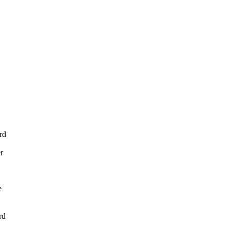
rd
r
e
rd